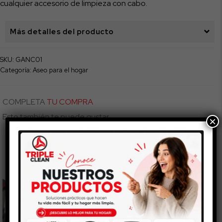
cualquier accesorio de limpieza con cabo.
Más detalles del producto
SKU:
GANC01
Categoría:
Aseo para el hogar
COMPLETA
TU COMPRA
Esto también te puede gustar...
×