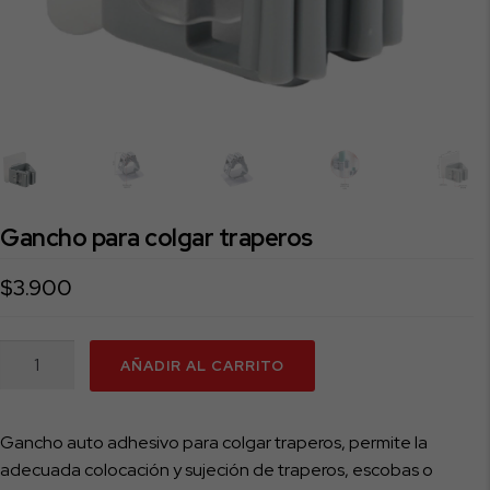
Gancho para colgar traperos
$
3.900
Gancho
AÑADIR AL CARRITO
para
colgar
traperos
Gancho auto adhesivo para colgar traperos, permite la
cantidad
adecuada colocación y sujeción de traperos, escobas o