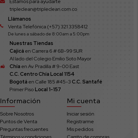
Estamos para ayudarte
tripleclean@tripleclean.com.co
Llámanos
Venta Telefónica (+57) 321 3358412
De lunes a sábado de 8:00am a 5:00pm
Nuestras Tiendas
Cajicá
en Carrera 6 # 6B-99 SUR
Al lado del Colegio Emilio Soto Mayor
Chía
en Av. Pradilla # 9-00 East
C.C. Centro Chía Local 1154
Bogotá
en Calle 185 #45-3
C.C. Santafé
Primer Piso
Local
1-157
Información
Mi cuenta
Sobre Nosotros
Iniciar sesión
Puntos de Venta
Registrarme
Preguntas frecuentes
Mis pedidos
Términos y condiciones
Carrito de compras