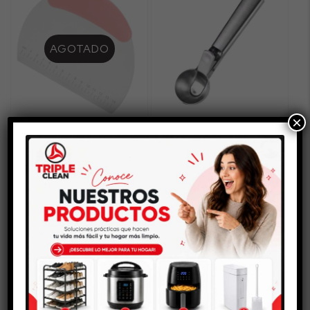
AGOTADO
×
CORTADOR Y ESPÁTULA
CUCHARA PARA
DE COCINA CON
HELADOS
MEDIDAS
$
10.200
$
10.500
AÑADIR AL CARRITO
LEER MÁS