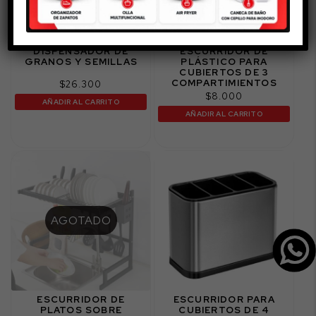
DISPENSADOR DE
ESCURRIDOR DE
GRANOS Y SEMILLAS
PLÁSTICO PARA
CUBIERTOS DE 3
COMPARTIMIENTOS
$
26.300
$
8.000
AÑADIR AL CARRITO
AÑADIR AL CARRITO
AGOTADO
ESCURRIDOR DE
ESCURRIDOR PARA
PLATOS SOBRE
CUBIERTOS DE 4