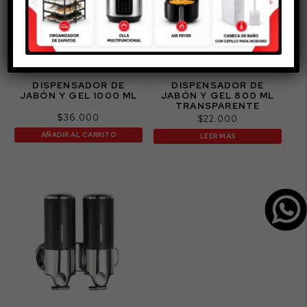
AGOTADO
DISPENSADOR DE
DISPENSADOR DE
JABÓN Y GEL 1000 ML
JABÓN Y GEL 800 ML
TRANSPARENTE
$
36.000
$
22.000
AÑADIR AL CARRITO
LEER MÁS