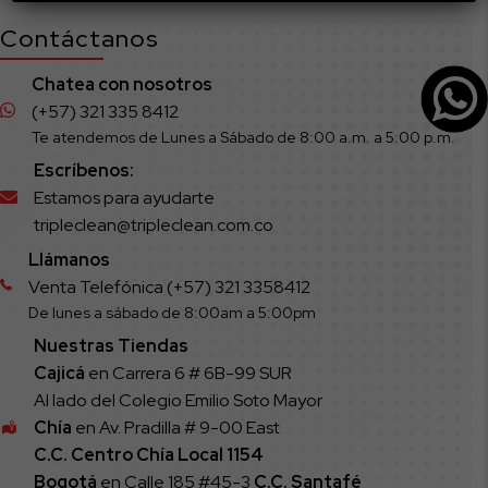
Contáctanos
Chatea con nosotros
(+57) 321 335 8412
Te atendemos de Lunes a Sábado de 8:00 a.m. a 5:00 p.m.
Escríbenos:
Estamos para ayudarte
tripleclean@tripleclean.com.co
Llámanos
Venta Telefónica (+57) 321 3358412
De lunes a sábado de 8:00am a 5:00pm
Nuestras Tiendas
Cajicá
en Carrera 6 # 6B-99 SUR
Al lado del Colegio Emilio Soto Mayor
Chía
en Av. Pradilla # 9-00 East
C.C. Centro Chía Local 1154
Bogotá
en Calle 185 #45-3
C.C. Santafé