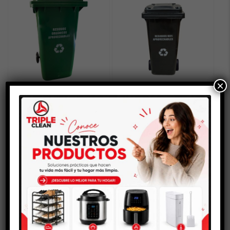
hasta
$286.25
×
CONTENEDOR DE
CONTENEDOR DE
BASURA 240 LITROS
BASURA 360 LITROS
Rango
-
$
373.750
$
411.250
$
561.250
de
SELECCIONAR OPCIONES
SELECCIONAR OPCIONES
precios:
desde
$373.750
hasta
$411.250
AGOTADO