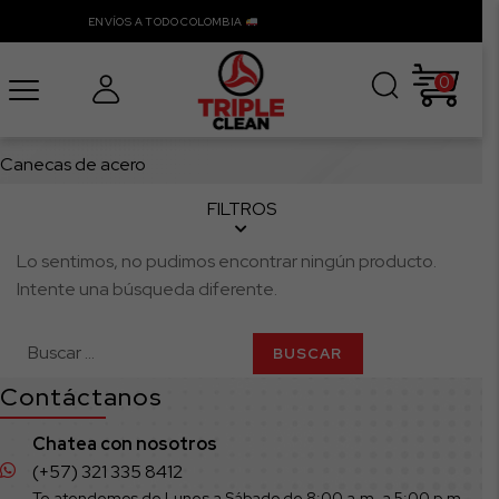
ENVÍOS A TODO COLOMBIA
0
Canecas de acero
FILTROS
Lo sentimos, no pudimos encontrar ningún producto.
Intente una búsqueda diferente.
Buscar:
Contáctanos
Chatea con nosotros
(+57) 321 335 8412
Te atendemos de Lunes a Sábado de 8:00 a.m. a 5:00 p.m.