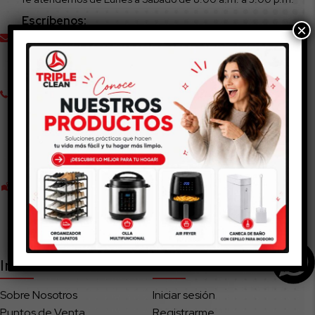
Escríbenos:
×
Estamos para ayudarte
tripleclean@tripleclean.com.co
Llámanos
Venta Telefónica (+57) 321 3358412
De lunes a sábado de 8:00am a 5:00pm
Nuestras Tiendas
Cajicá
en Carrera 6 # 6B-99 SUR
Al lado del Colegio Emilio Soto Mayor
Chía
en Av. Pradilla # 9-00 East
C.C. Centro Chía Local 1154
Bogotá
en Calle 185 #45-3
C.C. Santafé
Primer Piso
Local
1-157
Información
Mi cuenta
Sobre Nosotros
Iniciar sesión
Puntos de Venta
Registrarme