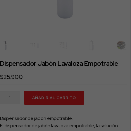
Dispensador Jabón Lavaloza Empotrable
$
25.900
Dispensador
AÑADIR AL CARRITO
Jabón
Lavaloza
Empotrable
Dispensador de jabón empotrable.
cantidad
El dispensador de jabón lavaloza empotrable, la solución