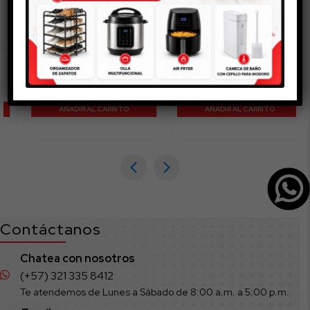
Set de 4 cepillos
Repisa Jabonera de Baño
reutilizables para limpiar
Grande
$
8.300
$
54.900
AÑADIR AL CARRITO
AÑADIR AL CARRITO
Contáctanos
Chatea con nosotros
(+57) 321 335 8412
Te atendemos de Lunes a Sábado de 8:00 a.m. a 5:00 p.m.