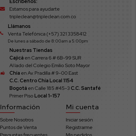
Escríbenos:
Estamos para ayudarte
tripleclean@tripleclean.com.co
Llámanos
Venta Telefónica (+57) 321 3358412
De lunes a sábado de 8:00am a 5:00pm
Nuestras Tiendas
Cajicá
en Carrera 6 # 6B-99 SUR
Al lado del Colegio Emilio Soto Mayor
Chía
en Av. Pradilla # 9-00 East
C.C. Centro Chía Local 1154
Bogotá
en Calle 185 #45-3
C.C. Santafé
Primer Piso
Local
1-157
Información
Mi cuenta
Sobre Nosotros
Iniciar sesión
Puntos de Venta
Registrarme
Preguntas frecuentes
Mis pedidos