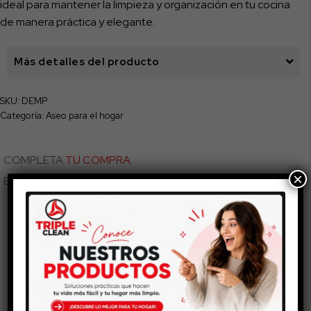
ideal para mantener la limpieza y organización en tu cocina
de manera práctica y elegante.
Más detalles del producto
SKU:
DEMP
Categoría:
Aseo para el hogar
COMPLETA
TU COMPRA
×
Esto también te puede gustar...