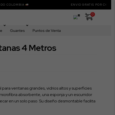
OLOMBIA
ENVIO GRATIS POR COMPRAS SUP
0
me
Guantes
Puntos de Venta
tanas 4 Metros
l para ventanas grandes, vidrios altos y superficies
de microfibra absorbente, una esponja y un escurridor
secar en un solo paso. Su diseño desmontable facilita