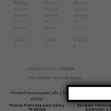
COMPLETA
TU COMPRA
Esto también te puede gustar...
a
Prensa Francesa para Café y
Escalera Telescó
Té 600ml
Extensión 4,