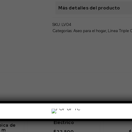
Más detalles del producto
SKU:
LV04
Categorías:
Aseo para el hogar
,
Línea Triple
Cepillo De Limpieza
Cava Nevera
Eléctrico
pica de
1 m
$
22.500