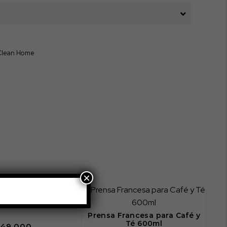
 Clean Home
×
 5 Litros Plástica
Prensa Francesa para Café y
Té 600ml
$
49.000