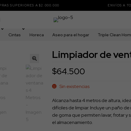
UPERIORES A $2.000.000
ENVÍOS A TODO C
Cintas
Horeca
Aseo para el hogar
Triple Clean Ho
Limpiador de ven
$
64.500
Sin existencias
Alcanza hasta 4 metros de altura, idea
difíciles de limpiar. Incluye un paño 
de goma que permiten lavar, frotar y 
el almacenamiento.