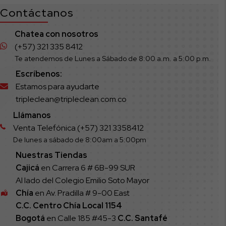
Contáctanos
Chatea con nosotros
(+57) 321 335 8412
Te atendemos de Lunes a Sábado de 8:00 a.m. a 5:00 p.m.
Escríbenos:
Estamos para ayudarte
tripleclean@tripleclean.com.co
Llámanos
Venta Telefónica (+57) 321 3358412
De lunes a sábado de 8:00am a 5:00pm
Nuestras Tiendas
Cajicá
en Carrera 6 # 6B-99 SUR
Al lado del Colegio Emilio Soto Mayor
Chía
en Av. Pradilla # 9-00 East
C.C. Centro Chía Local 1154
Bogotá
en Calle 185 #45-3
C.C. Santafé