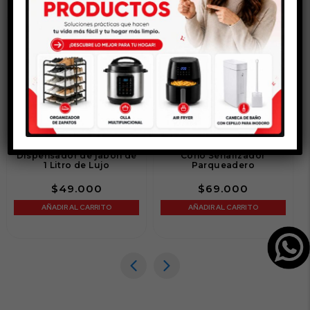
Dispensador de jabón de
Cono Señalizador
1 Litro de Lujo
Parqueadero
$
49.000
$
69.000
AÑADIR AL CARRITO
AÑADIR AL CARRITO