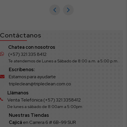
hasta
000
$89.9
.500
Contáctanos
Chatea con nosotros
(+57) 321 335 8412
Te atendemos de Lunes a Sábado de 8:00 a.m. a 5:00 p.m.
Escríbenos:
Estamos para ayudarte
tripleclean@tripleclean.com.co
Llámanos
Venta Telefónica (+57) 321 3358412
De lunes a sábado de 8:00am a 5:00pm
Nuestras Tiendas
Cajicá
en Carrera 6 # 6B-99 SUR