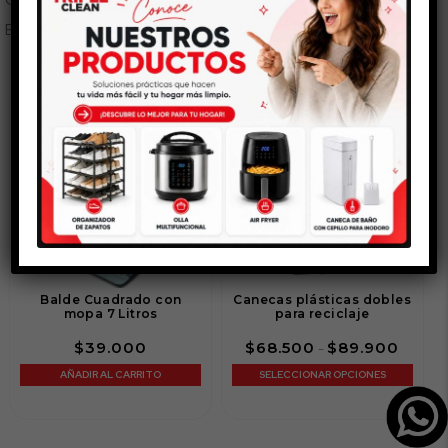
Esto también te puede gustar...
Balde Cuadrado con
Canecas plásticas dobles
mopa 7 Litros
para reciclaje
Rango
$
39.000
$
68.500
$
89.900
-
de
AÑADIR AL CARRITO
SELECCIONAR OPCIONES
precios
desde
$68.50