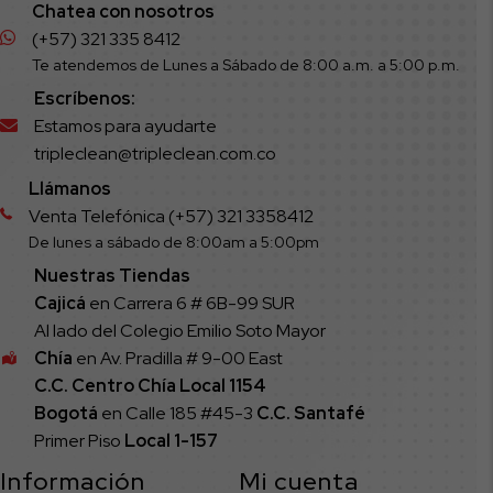
Chatea con nosotros
(+57) 321 335 8412
Te atendemos de Lunes a Sábado de 8:00 a.m. a 5:00 p.m.
Escríbenos:
Estamos para ayudarte
tripleclean@tripleclean.com.co
Llámanos
Venta Telefónica (+57) 321 3358412
De lunes a sábado de 8:00am a 5:00pm
Nuestras Tiendas
Cajicá
en Carrera 6 # 6B-99 SUR
Al lado del Colegio Emilio Soto Mayor
Chía
en Av. Pradilla # 9-00 East
C.C. Centro Chía Local 1154
Bogotá
en Calle 185 #45-3
C.C. Santafé
Primer Piso
Local
1-157
Información
Mi cuenta