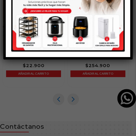
Prensa Francesa para Café
Nevera Redonda Roja 20
y Té 350ml
Litros
$
22.900
$
254.900
AÑADIR AL CARRITO
AÑADIR AL CARRITO
Contáctanos