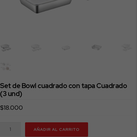
Set de Bowl cuadrado con tapa Cuadrado
(3 und)
$
18.000
Set
AÑADIR AL CARRITO
de