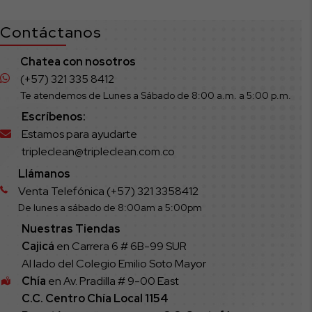
Contáctanos
Chatea con nosotros
(+57) 321 335 8412
Te atendemos de Lunes a Sábado de 8:00 a.m. a 5:00 p.m.
Escríbenos:
Estamos para ayudarte
tripleclean@tripleclean.com.co
Llámanos
Venta Telefónica (+57) 321 3358412
De lunes a sábado de 8:00am a 5:00pm
Nuestras Tiendas
Cajicá
en Carrera 6 # 6B-99 SUR
Al lado del Colegio Emilio Soto Mayor
Chía
en Av. Pradilla # 9-00 East
C.C. Centro Chía Local 1154