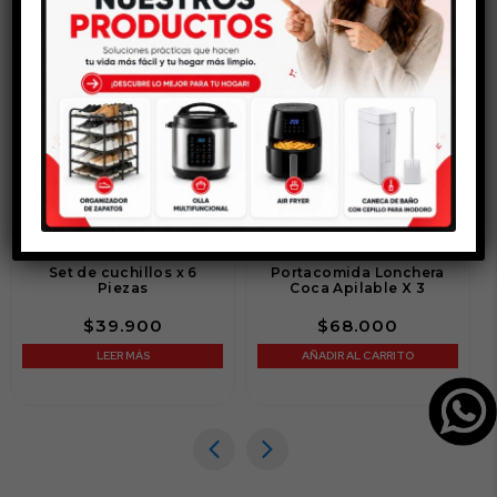
AGOTADO
Set de cuchillos x 6
Portacomida Lonchera
Piezas
Coca Apilable X 3
$
39.900
$
68.000
LEER MÁS
AÑADIR AL CARRITO