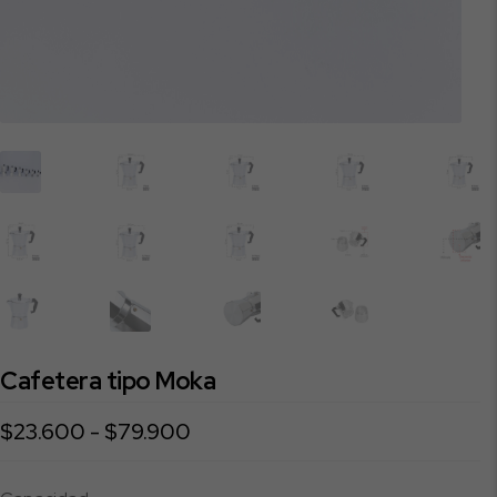
Cafetera tipo Moka
Rango
$
23.600
-
$
79.900
de