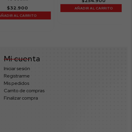
$
254.900
$
32.900
AÑADIR AL CARRITO
IR AL CARRITO
Mi cuenta
Iniciar sesión
Registrarme
Mis pedidos
Carrito de compras
Finalizar compra