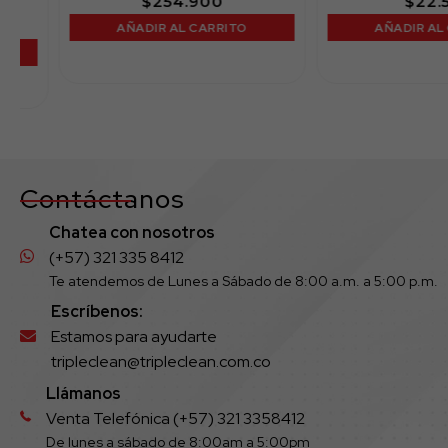
$
254.900
$
22.500
AÑADIR AL CARRITO
AÑADIR AL CAR
Contáctanos
Chatea con nosotros
(+57) 321 335 8412
Te atendemos de Lunes a Sábado de 8:00 a.m. a 5:00 p.m.
Escríbenos:
Estamos para ayudarte
tripleclean@tripleclean.com.co
Llámanos
Venta Telefónica (+57) 321 3358412
De lunes a sábado de 8:00am a 5:00pm