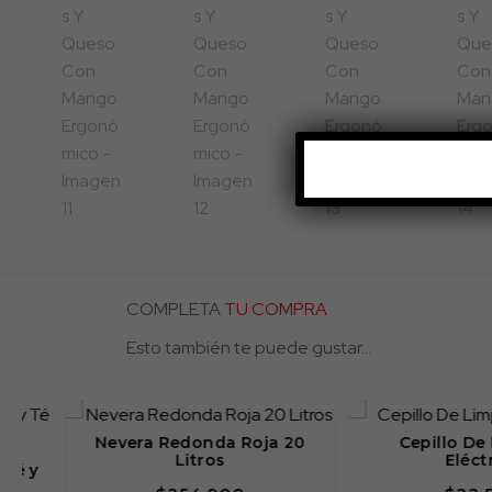
COMPLETA
TU COMPRA
Esto también te puede gustar...
Nevera Redonda Roja 20
Cepillo De Lim
Litros
Eléctrico
y