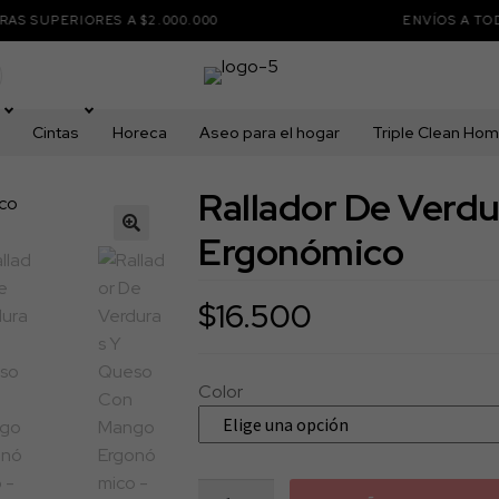
IORES A $2.000.000
ENVÍOS A TODO COLOM
Cintas
Horeca
Aseo para el hogar
Triple Clean Ho
Rallador De Verd
Ergonómico
🔍
$
16.500
Color
Rallador