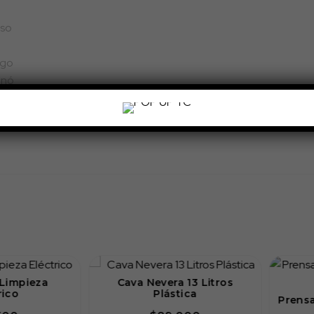
pieza
Cava Nevera 13 Litros
Plástica
Prensa Fra
T