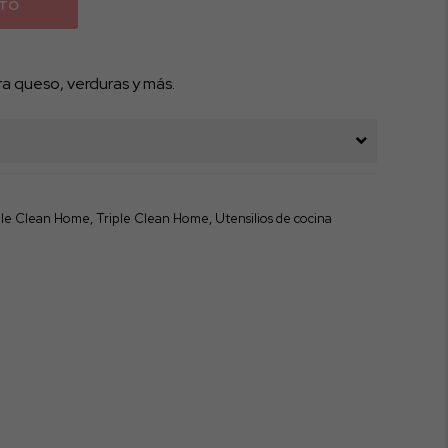
ITO
ra queso, verduras y más.
ple Clean Home
,
Triple Clean Home
,
Utensilios de cocina