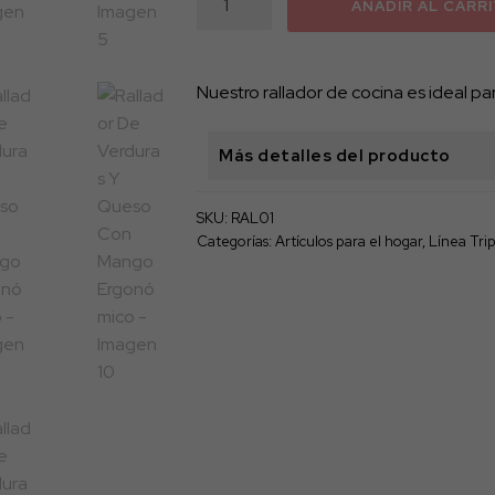
AÑADIR AL CARR
De
Verduras
Y
Nuestro rallador de cocina es ideal pa
Queso
Con
Más detalles del producto
Mango
Ergonómico
cantidad
SKU:
RAL01
Categorías:
Artículos para el hogar
,
Línea Tri