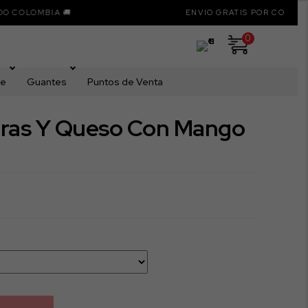
BIA 🚚
ENVIO GRATIS POR COMPRAS SUPERI
0
me
Guantes
Puntos de Venta
uras Y Queso Con Mango