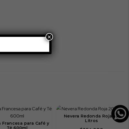
×
Nevera Redonda Roja 20
Litros
ncesa para Café y
é 600ml