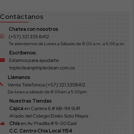
Contáctanos
Chatea con nosotros
(+57) 321 335 8412
Te atendemos de Lunes a Sábado de 8:00 a.m. a 5:00 p.m.
Escríbenos:
Estamos para ayudarte
tripleclean@tripleclean.com.co
Llámanos
Venta Telefónica (+57) 321 3358412
De lunes a sábado de 8:00am a 5:00pm
Nuestras Tiendas
Cajicá
en Carrera 6 # 6B-99 SUR
Al lado del Colegio Emilio Soto Mayor
Chía
en Av. Pradilla # 9-00 East
C.C. Centro Chía Local 1154