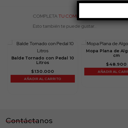
COMPLETA
TU COMPRA
Esto también te puede gustar...
Mopa Plana de Al
cm
Balde Tornado con Pedal 10
Litros
$
48.900
$
130.000
AÑADIR AL CAR
AÑADIR AL CARRITO
Contáctanos