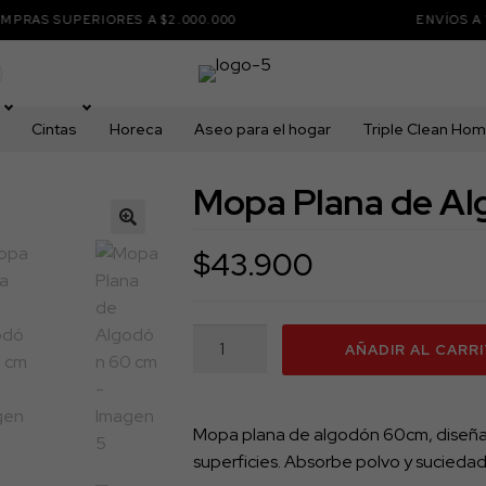
SUPERIORES A $2.000.000
ENVÍOS A TODO 
Cintas
Horeca
Aseo para el hogar
Triple Clean Ho
Mopa Plana de A
🔍
$
43.900
Mopa
AÑADIR AL CARR
Plana
de
Algodón
Mopa plana de algodón 60cm, diseñad
60
superficies. Absorbe polvo y suciedad 
cm