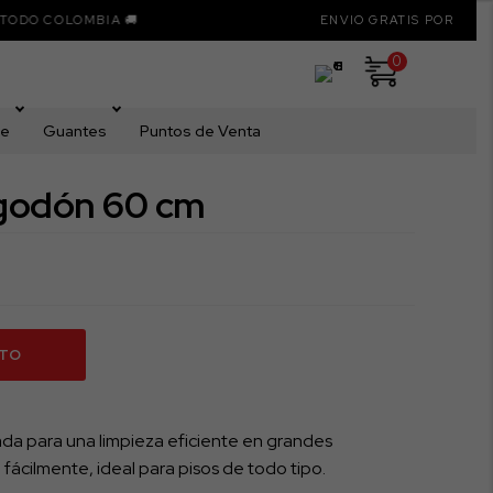
COLOMBIA 🚚
ENVIO GRATIS POR COMPRAS SU
0
me
Guantes
Puntos de Venta
lgodón 60 cm
ITO
a para una limpieza eficiente en grandes
fácilmente, ideal para pisos de todo tipo.