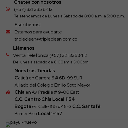
Chatea con nosotros
(+57) 321 335 8412
Te atendemos de Lunes a Sábado de 8:00 a.m. a 5:00 p.m.
Escríbenos:
Estamos para ayudarte
tripleclean@tripleclean.com.co
Llámanos
Venta Telefónica (+57) 321 3358412
De lunes a sábado de 8:00am a 5:00pm
Nuestras Tiendas
Cajicá
en Carrera 6 # 6B-99 SUR
Al lado del Colegio Emilio Soto Mayor
Chía
en Av. Pradilla # 9-00 East
C.C. Centro Chía Local 1154
Bogotá
en Calle 185 #45-3
C.C. Santafé
Primer Piso
Local
1-157