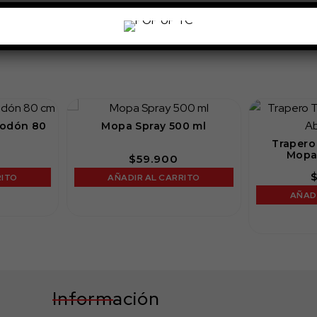
godón 80
Mopa Spray 500 ml
Trapero
Mopa
$
59.900
RITO
AÑADIR AL CARRITO
AÑAD
Información