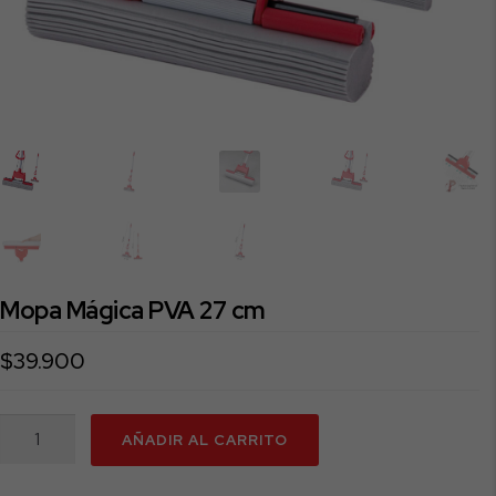
Mopa Mágica PVA 27 cm
$
39.900
Mopa
AÑADIR AL CARRITO
Mágica
PVA