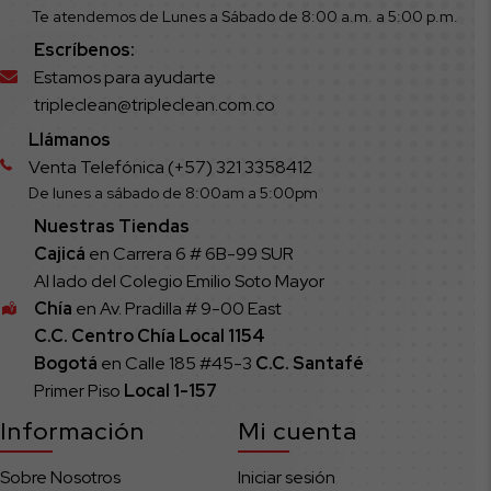
Te atendemos de Lunes a Sábado de 8:00 a.m. a 5:00 p.m.
Escríbenos:
Estamos para ayudarte
tripleclean@tripleclean.com.co
Llámanos
Venta Telefónica (+57) 321 3358412
De lunes a sábado de 8:00am a 5:00pm
Nuestras Tiendas
Cajicá
en Carrera 6 # 6B-99 SUR
Al lado del Colegio Emilio Soto Mayor
Chía
en Av. Pradilla # 9-00 East
C.C. Centro Chía Local 1154
Bogotá
en Calle 185 #45-3
C.C. Santafé
Primer Piso
Local
1-157
Información
Mi cuenta
Sobre Nosotros
Iniciar sesión