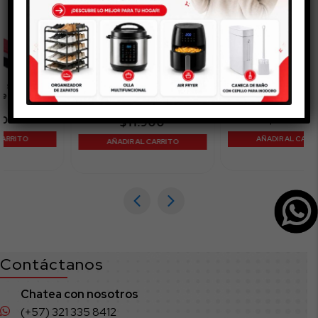
Limpiador de Ventana 30
Limpiavidrios Pequeño
cm
$
36.900
$
11.900
AÑADIR AL CARRITO
AÑADIR AL CARRITO
Contáctanos
Chatea con nosotros
(+57) 321 335 8412