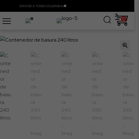
ENVÍOS A TODO COLOMBIA 🚚
0
🔍