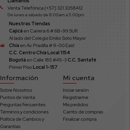
Llámanos
Venta Telefónica (+57) 321 3358412
De lunes a sábado de 8:00am a 5:00pm
Nuestras Tiendas
Cajicá
en Carrera 6 # 6B-99 SUR
Al lado del Colegio Emilio Soto Mayor
Chía
en Av. Pradilla # 9-00 East
C.C. Centro Chía Local 1154
Bogotá
en Calle 185 #45-3
C.C. Santafé
Primer Piso
Local
1-157
Información
Mi cuenta
Sobre Nosotros
Iniciar sesión
Puntos de Venta
Registrarme
Preguntas frecuentes
Mis pedidos
Términos y condiciones
Carrito de compras
Política de Cambios y
Finalizar compra
Garantías