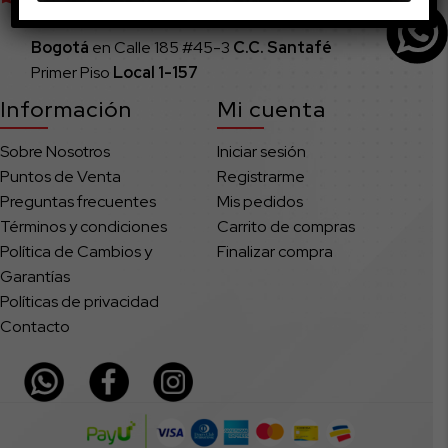
C.C. Centro Chía Local 1154
Bogotá
en Calle 185 #45-3
C.C. Santafé
Primer Piso
Local
1-157
Información
Mi cuenta
Sobre Nosotros
Iniciar sesión
Puntos de Venta
Registrarme
Preguntas frecuentes
Mis pedidos
Términos y condiciones
Carrito de compras
Política de Cambios y
Finalizar compra
Garantías
Políticas de privacidad
Contacto