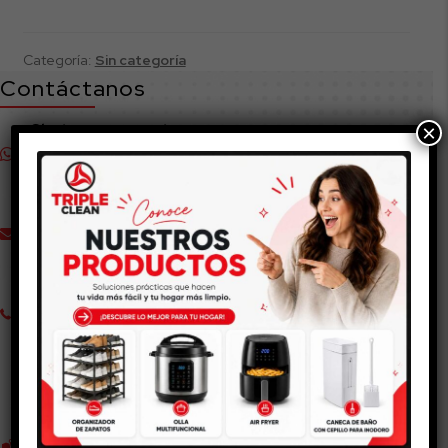
Categoría:
Sin categoría
Contáctanos
×
Chatea con nosotros
(+57) 321 335 8412
Te atendemos de Lunes a Sábado de 8:00 a.m. a 5:00 p.m.
Escríbenos:
Estamos para ayudarte
tripleclean@tripleclean.com.co
Llámanos
Venta Telefónica (+57) 321 3358412
De lunes a sábado de 8:00am a 5:00pm
Nuestras Tiendas
Cajicá
en Carrera 6 # 6B-99 SUR
Al lado del Colegio Emilio Soto Mayor
Chía
en Av. Pradilla # 9-00 East