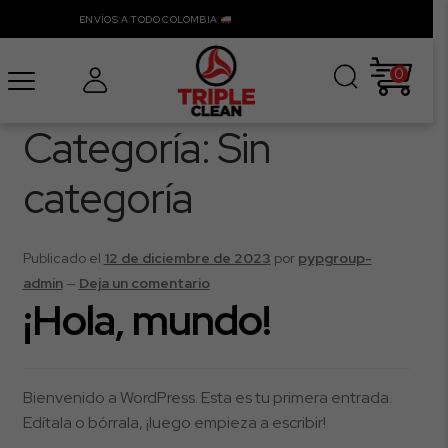
ENVÍOS A TODO COLOMBIA
0
Categoría:
Sin
categoría
Publicado el
12 de diciembre de 2023
por
pypgroup-
admin
—
Deja un comentario
¡Hola, mundo!
Bienvenido a WordPress. Esta es tu primera entrada.
Edítala o bórrala, ¡luego empieza a escribir!