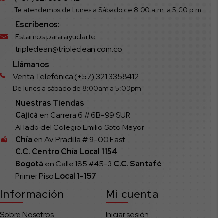
Te atendemos de Lunes a Sábado de 8:00 a.m. a 5:00 p.m.
Escríbenos:
Estamos para ayudarte
tripleclean@tripleclean.com.co
Llámanos
Venta Telefónica (+57) 321 3358412
De lunes a sábado de 8:00am a 5:00pm
Nuestras Tiendas
Cajicá
en Carrera 6 # 6B-99 SUR
Al lado del Colegio Emilio Soto Mayor
Chía
en Av. Pradilla # 9-00 East
C.C. Centro Chía Local 1154
Bogotá
en Calle 185 #45-3
C.C. Santafé
Primer Piso
Local
1-157
Información
Mi cuenta
Sobre Nosotros
Iniciar sesión