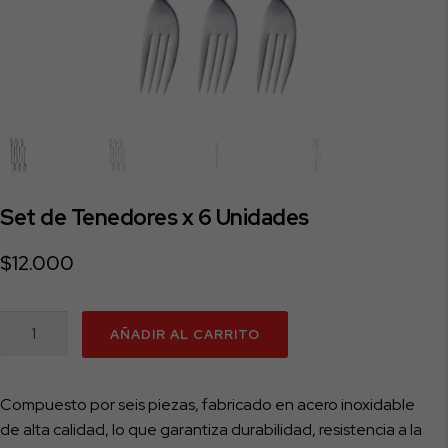
Set de Tenedores x 6 Unidades
$
12.000
Set
AÑADIR AL CARRITO
de
Tenedores
x
Compuesto por seis piezas, fabricado en acero inoxidable
6
de alta calidad, lo que garantiza durabilidad, resistencia a la
Unidades