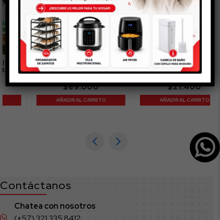
Hielera en acero
Tapetes para baño
inoxidable
$
69.000
$
21.400
AÑADIR AL CARRITO
AÑADIR AL CARRITO
Contáctanos
Chatea con nosotros
(+57) 321 335 8412