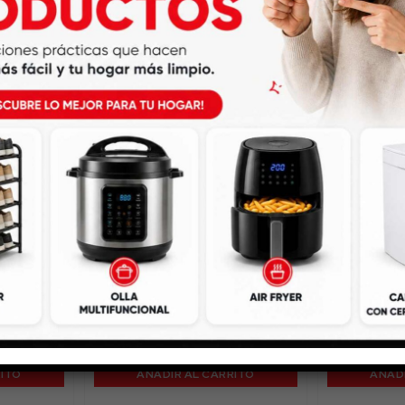
nsible
Lupa de Lectura con Luz
Cava Ne
$
20.500
RITO
AÑADIR AL CARRITO
AÑADI