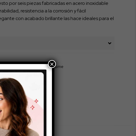
sto por seis piezas fabricadas en acero inoxidable
abilidad, resistencia a la corrosión y fácil
egante con acabado brillante las hace ideales para el
×
ple Clean Home
,
Triple Clean Home