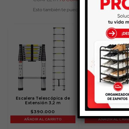
Esto también te puede gustar...
Escalera Telescópica de
Tendedero Exte
Extensión 3,2 m
$
390.000
$
149.000
AÑADIR AL CARRITO
AÑADIR AL CAR