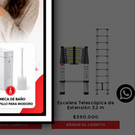
vera 13 Litros
Escalera Telescópica de
Plástica
Extensión 3,2 m
$
89.000
$
390.000
R AL CARRITO
AÑADIR AL CARRITO