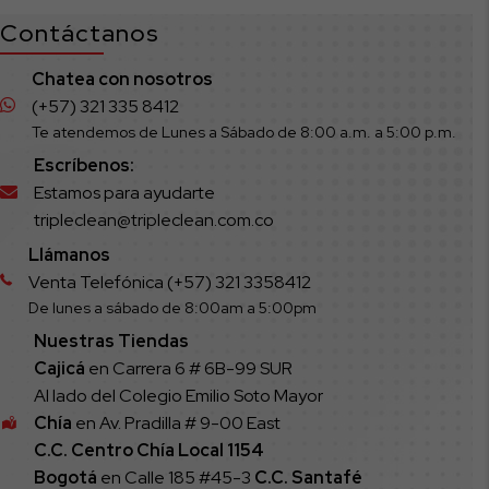
Contáctanos
Chatea con nosotros
(+57) 321 335 8412
Te atendemos de Lunes a Sábado de 8:00 a.m. a 5:00 p.m.
Escríbenos:
Estamos para ayudarte
tripleclean@tripleclean.com.co
Llámanos
Venta Telefónica (+57) 321 3358412
De lunes a sábado de 8:00am a 5:00pm
Nuestras Tiendas
Cajicá
en Carrera 6 # 6B-99 SUR
Al lado del Colegio Emilio Soto Mayor
Chía
en Av. Pradilla # 9-00 East
C.C. Centro Chía Local 1154
Bogotá
en Calle 185 #45-3
C.C. Santafé