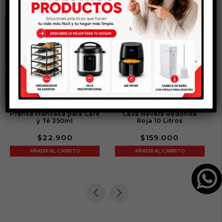
Prensa Francesa para Café
Cava Nevera Redonda
y Té 350ml
Roja 10 Litros
$
22.900
$
159.000
AÑADIR AL CARRITO
AÑADIR AL CARRITO