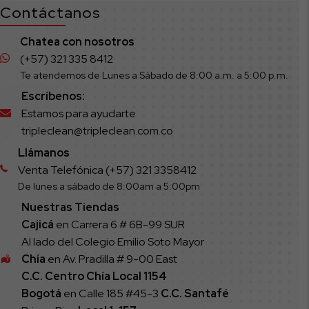
Contáctanos
Chatea con nosotros
(+57) 321 335 8412
Te atendemos de Lunes a Sábado de 8:00 a.m. a 5:00 p.m.
Escríbenos:
Estamos para ayudarte
tripleclean@tripleclean.com.co
Llámanos
Venta Telefónica (+57) 321 3358412
De lunes a sábado de 8:00am a 5:00pm
Nuestras Tiendas
Cajicá
en Carrera 6 # 6B-99 SUR
Al lado del Colegio Emilio Soto Mayor
Chía
en Av. Pradilla # 9-00 East
C.C. Centro Chía Local 1154
Bogotá
en Calle 185 #45-3
C.C. Santafé