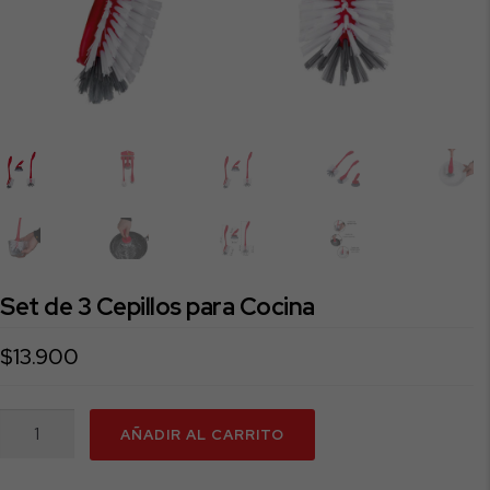
Set de 3 Cepillos para Cocina
$
13.900
Set
AÑADIR AL CARRITO
de
3