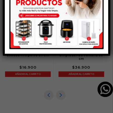
Escoba Antipolvo 27 cm
Limpiador de Ventana 30
cm
$
16.900
$
36.900
AÑADIR AL CARRITO
AÑADIR AL CARRITO