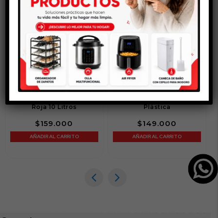
Cava Nevera Redonda
Cava Nevera 27 Litros
Roja 10 Litros
Plástica
$
159.000
$
149.000
AÑADIR AL CARRITO
AÑADIR AL CARRITO