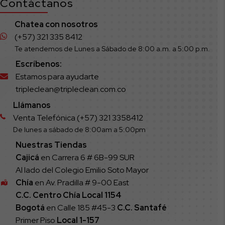
Contáctanos
Chatea con nosotros
(+57) 321 335 8412
Te atendemos de Lunes a Sábado de 8:00 a.m. a 5:00 p.m.
Escríbenos:
Estamos para ayudarte
tripleclean@tripleclean.com.co
Llámanos
Venta Telefónica (+57) 321 3358412
De lunes a sábado de 8:00am a 5:00pm
Nuestras Tiendas
Cajicá
en Carrera 6 # 6B-99 SUR
Al lado del Colegio Emilio Soto Mayor
Chía
en Av. Pradilla # 9-00 East
C.C. Centro Chía Local 1154
Bogotá
en Calle 185 #45-3
C.C. Santafé
Primer Piso
Local
1-157