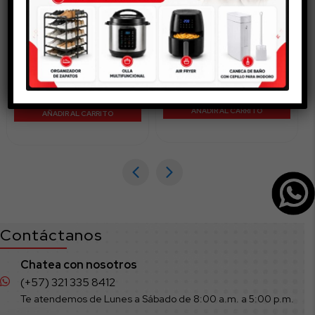
Repuesto de Mopa de
Limpiavidrios Pequeño
Algodón 60 cm
$
19.900
$
11.900
AÑADIR AL CARRITO
AÑADIR AL CARRITO
Contáctanos
Chatea con nosotros
(+57) 321 335 8412
Te atendemos de Lunes a Sábado de 8:00 a.m. a 5:00 p.m.