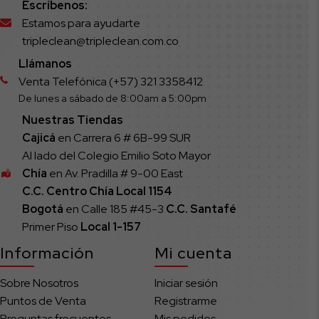
Escríbenos:
Estamos para ayudarte
tripleclean@tripleclean.com.co
Llámanos
Venta Telefónica (+57) 321 3358412
De lunes a sábado de 8:00am a 5:00pm
Nuestras Tiendas
Cajicá
en Carrera 6 # 6B-99 SUR
Al lado del Colegio Emilio Soto Mayor
Chía
en Av. Pradilla # 9-00 East
C.C. Centro Chía Local 1154
Bogotá
en Calle 185 #45-3
C.C. Santafé
Primer Piso
Local
1-157
Información
Mi cuenta
Sobre Nosotros
Iniciar sesión
Puntos de Venta
Registrarme
Preguntas frecuentes
Mis pedidos