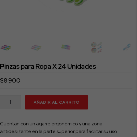
Pinzas para Ropa X 24 Unidades
$
8.900
Pinzas
AÑADIR AL CARRITO
para
Ropa
X
Cuentan con un agarre ergonómico y una zona
24
antideslizante en la parte superior para facilitar su uso.
Unidades