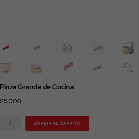
Pinza Grande de Cocina
$
5.000
Pinza
AÑADIR AL CARRITO
Grande
de