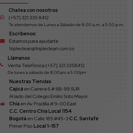
Chatea con nosotros
(+57) 321 335 8412
Te atendemos de Lunes a Sábado de 8:00 a.m. a 5:00 p.m.
Escríbenos:
Estamos para ayudarte
tripleclean@tripleclean.com.co
Llámanos
Venta Telefónica (+57) 321 3358412
De lunes a sábado de 8:00am a 5:00pm
Nuestras Tiendas
Cajicá
en Carrera 6 # 6B-99 SUR
Al lado del Colegio Emilio Soto Mayor
Chía
en Av. Pradilla # 9-00 East
C.C. Centro Chía Local 1154
Bogotá
en Calle 185 #45-3
C.C. Santafé
Primer Piso
Local
1-157