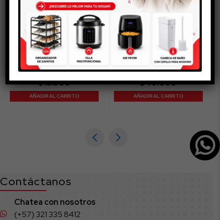
Escoba Antipolvo 25 cm
Trapero de Algodón
$
15.900
$
40.000
AÑADIR AL CARRITO
AÑADIR AL CARRITO
Contáctanos
Chatea con nosotros
(+57) 321 335 8412