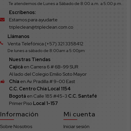
Te atendemos de Lunes a Sábado de 8:00 a.m. a 5:00 p.m.
Escríbenos:
Estamos para ayudarte
tripleclean@tripleclean.com.co
Llámanos
Venta Telefónica (+57) 321 3358412
De lunes a sábado de 8:00am a 5:00pm
Nuestras Tiendas
Cajicá
en Carrera 6 # 6B-99 SUR
Al lado del Colegio Emilio Soto Mayor
Chía
en Av. Pradilla # 9-00 East
C.C. Centro Chía Local 1154
Bogotá
en Calle 185 #45-3
C.C. Santafé
Primer Piso
Local
1-157
Información
Mi cuenta
Sobre Nosotros
Iniciar sesión