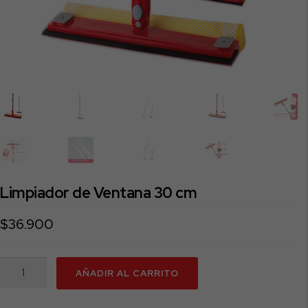
Limpiador de Ventana 30 cm
$
36.900
Limpiador
AÑADIR AL CARRITO
de
Ventana