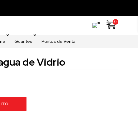
S POR COMPRAS SUPERIORES A $2.000.000
0
ome
Guantes
Puntos de Venta
 agua de Vidrio
RITO