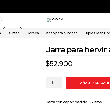
ERIORES A $2.000.000
ENVÍOS A TODO COLOMBIA 🚚
ENVIO GRATI
al
Cintas
Horeca
Aseo para el hogar
Triple Clean H
Jarra para hervir
$
52.900
Jarra
AÑADIR AL CAR
para
hervir
agua
Jarra con capacidad de 1,8 litros.
de