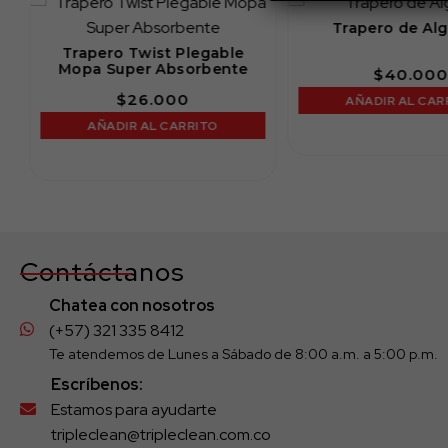
m
Trapero de Al
Trapero Twist Plegable
Mopa Super Absorbente
$
40.000
$
26.000
AÑADIR AL CAR
AÑADIR AL CARRITO
Contáctanos
Chatea con nosotros
(+57) 321 335 8412
Te atendemos de Lunes a Sábado de 8:00 a.m. a 5:00 p.m.
Escríbenos:
Estamos para ayudarte
tripleclean@tripleclean.com.co