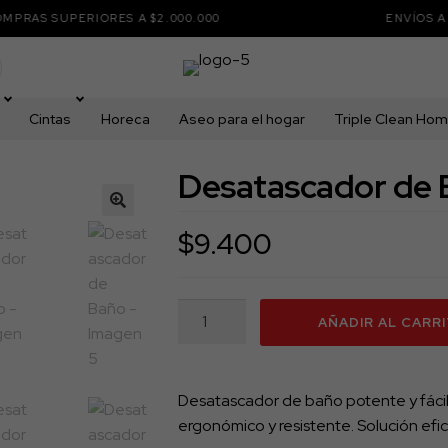
 SUPERIORES A $2.000.000
ENVÍOS A TODO 
Cintas
Horeca
Aseo para el hogar
Triple Clean Ho
Desatascador de
🔍
$
9.400
Desatascador
AÑADIR AL CARR
de
Baño
cantidad
Desatascador de baño potente y fácil
ergonómico y resistente. Solución efic