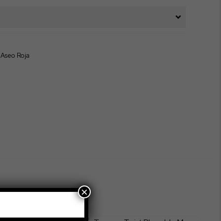
 Aseo Roja
×