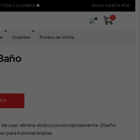
COLOMBIA 🚚
ENVIO GRATIS POR COMPRAS S
0
me
Guantes
Puntos de Venta
 Baño
ITO
 de usar, elimina obstrucciones rápidamente. Diseño
az para tuberías limpias.