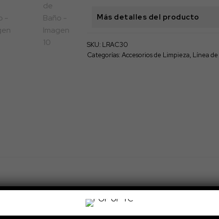
Más detalles del producto
SKU:
LRAC30
Categorías:
Accesorios de Limpieza
,
Línea de