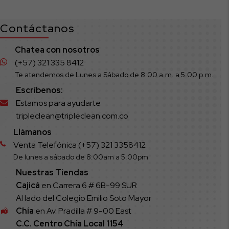
Contáctanos
Chatea con nosotros
(+57) 321 335 8412
Te atendemos de Lunes a Sábado de 8:00 a.m. a 5:00 p.m.
Escríbenos:
Estamos para ayudarte
tripleclean@tripleclean.com.co
Llámanos
Venta Telefónica (+57) 321 3358412
De lunes a sábado de 8:00am a 5:00pm
Nuestras Tiendas
Cajicá
en Carrera 6 # 6B-99 SUR
Al lado del Colegio Emilio Soto Mayor
Chía
en Av. Pradilla # 9-00 East
C.C. Centro Chía Local 1154