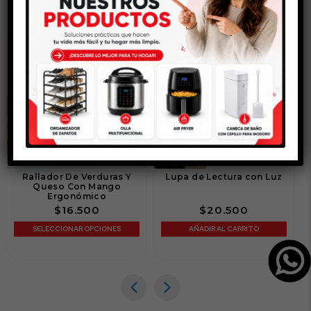
Rallador De Verduras Y
Lupa de Lectura con Luz
Queso Con Mango
Ergonómico
$
16.500
$
20.500
SELECCIONAR OPCIONES
AÑADIR AL CARRITO