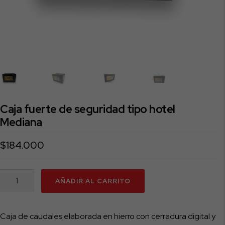
Caja fuerte de seguridad tipo hotel
Mediana
$
184.000
Caja
AÑADIR AL CARRITO
fuerte
de
seguridad
Caja de caudales elaborada en hierro con cerradura digital y