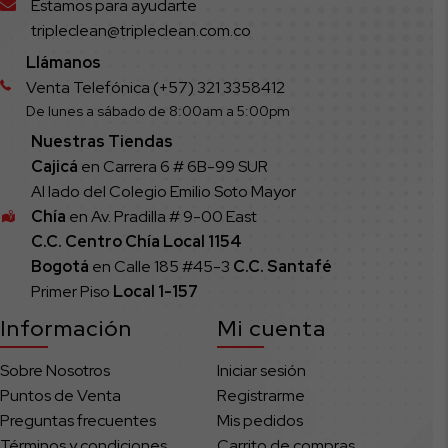
Estamos para ayudarte
tripleclean@tripleclean.com.co
Llámanos
Venta Telefónica (+57) 321 3358412
De lunes a sábado de 8:00am a 5:00pm
Nuestras Tiendas
Cajicá
en Carrera 6 # 6B-99 SUR
Al lado del Colegio Emilio Soto Mayor
Chía
en Av. Pradilla # 9-00 East
C.C. Centro Chía Local 1154
Bogotá
en Calle 185 #45-3
C.C. Santafé
Primer Piso
Local
1-157
Información
Mi cuenta
Sobre Nosotros
Iniciar sesión
Puntos de Venta
Registrarme
Preguntas frecuentes
Mis pedidos
Términos y condiciones
Carrito de compras