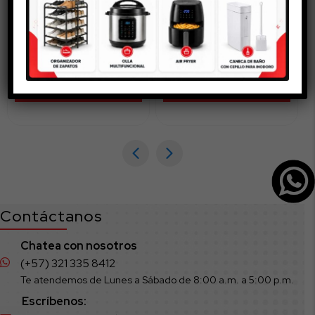
Silla de Bebé
Dispensador Jabón
Lavaloza de lujo
$
250.000
$
24.900
AÑADIR AL CARRITO
AÑADIR AL CARRITO
Contáctanos
Chatea con nosotros
(+57) 321 335 8412
Te atendemos de Lunes a Sábado de 8:00 a.m. a 5:00 p.m.
Escríbenos: