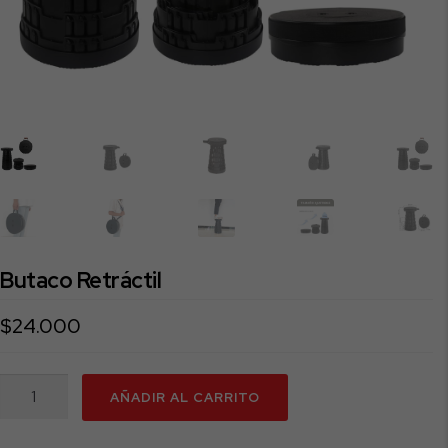
Butaco Retráctil
$
24.000
Butaco
AÑADIR AL CARRITO
Retráctil
cantidad