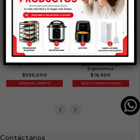
Escalera Telescópica de
Rallador De Verduras Y
Extensión 4,1 m
Queso Con Mango
Ergonómico
$
595.000
$
16.500
AÑADIR AL CARRITO
SELECCIONAR OPCIONES
Contáctanos