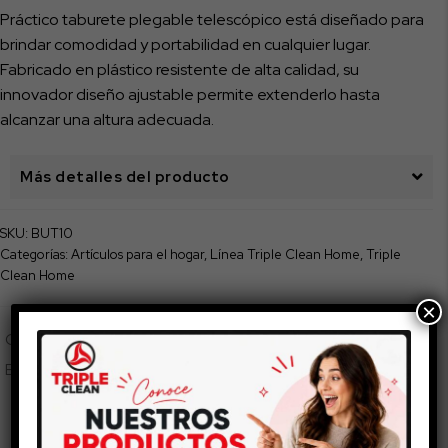
Práctico taburete plegable telescópico está diseñado para
brindar comodidad y portabilidad en cualquier lugar.
Fabricado en plástico resistente de alta calidad, su
innovador diseño ajustable permite extenderlo hasta
alcanzar una altura adecuada.
Más detalles del producto
SKU:
BUT10
Categorías:
Artículos para el hogar
,
Línea Triple Clean Home
,
Triple
Clean Home
×
COMPLETA
TU COMPRA
Esto también te puede gustar...