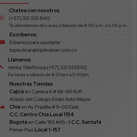
Chatea con nosotros
(+57) 321 335 8412
Te atendemos de Lunes a Sábado de 8:00 a.m. a 5:00 p.m.
Escríbenos:
Estamos para ayudarte
tripleclean@tripleclean.com.co
Llámanos
Venta Telefónica (+57) 321 3358412
De lunes a sábado de 8:00am a 5:00pm
Nuestras Tiendas
Cajicá
en Carrera 6 # 6B-99 SUR
Al lado del Colegio Emilio Soto Mayor
Chía
en Av. Pradilla # 9-00 East
C.C. Centro Chía Local 1154
Bogotá
en Calle 185 #45-3
C.C. Santafé
Primer Piso
Local
1-157