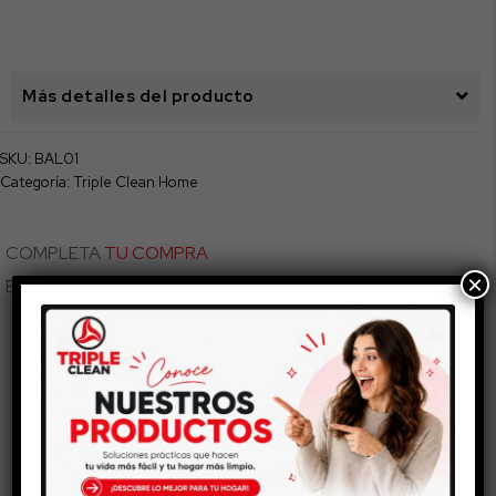
Más detalles del producto
SKU:
BAL01
Categoría:
Triple Clean Home
COMPLETA
TU COMPRA
×
Esto también te puede gustar...